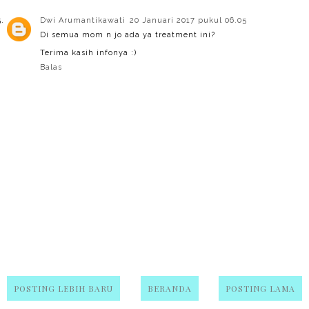
Dwi Arumantikawati
20 Januari 2017 pukul 06.05
Di semua mom n jo ada ya treatment ini?
Terima kasih infonya :)
Balas
POSTING LEBIH BARU
BERANDA
POSTING LAMA