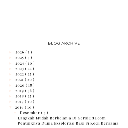
BLOG ARCHIVE
2026
( 1 )
►
2025
( 3 )
►
2024
( 10 )
►
2023
( 22 )
►
2022
( 25 )
►
2021
( 20 )
►
2020
( 18 )
►
2019
( 36 )
►
2018
( 25 )
►
2017
( 30 )
►
2016
( 10 )
▼
Desember
( 5 )
▼
Langkah Mudah Berbelanja Di GeraiCNI.com
Pentingnya Dunia Eksplorasi Bagi Si Kecil Bersama
...