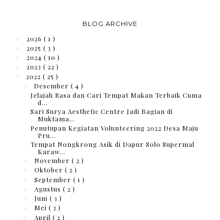
BLOG ARCHIVE
2026
( 1 )
►
2025
( 3 )
►
2024
( 10 )
►
2023
( 22 )
►
2022
( 25 )
▼
Desember
( 4 )
▼
Jelajah Rasa dan Cari Tempat Makan Terbaik Cuma
d...
Sari Surya Aesthetic Centre Jadi Bagian di
Muktama...
Penutupan Kegiatan Volunteering 2022 Desa Maju
Pru...
Tempat Nongkrong Asik di Dapur Solo Supermal
Karaw...
November
( 2 )
►
Oktober
( 2 )
►
September
( 1 )
►
Agustus
( 2 )
►
Juni
( 3 )
►
Mei
( 3 )
►
April
( 2 )
►