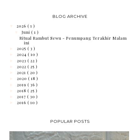
BLOG ARCHIVE
2026
( 1 )
▼
Juni
( 1 )
▼
Ritual Rambut Sewu - Penumpang Terakhir Malam
ini
2025
( 3 )
►
2024
( 10 )
►
2023
( 22 )
►
2022
( 25 )
►
2021
( 20 )
►
2020
( 18 )
►
2019
( 36 )
►
2018
( 25 )
►
2017
( 30 )
►
2016
( 10 )
►
POPULAR POSTS