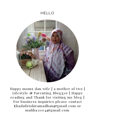
HELLO
Happy moms dan wife | a mother of two |
Lifestyle & Parenting Blogger | Happy
reading and Thank for visiting my blog |
For business inquiries please contact
Khadafiriskiramadhan@gmail.com or
maliha3004@gmail.com