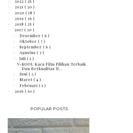
2022
( 25 )
►
2021
( 20 )
►
2020
( 18 )
►
2019
( 36 )
►
2018
( 25 )
►
2017
( 30 )
▼
Desember
( 6 )
►
Oktober
( 7 )
►
September
( 6 )
►
Agustus
( 3 )
►
Juli
( 1 )
▼
V-KOOL Kaca Film Pilihan Terbaik
Dan Berkualitas U...
Juni
( 2 )
►
Maret
( 4 )
►
Februari
( 1 )
►
2016
( 10 )
►
POPULAR POSTS