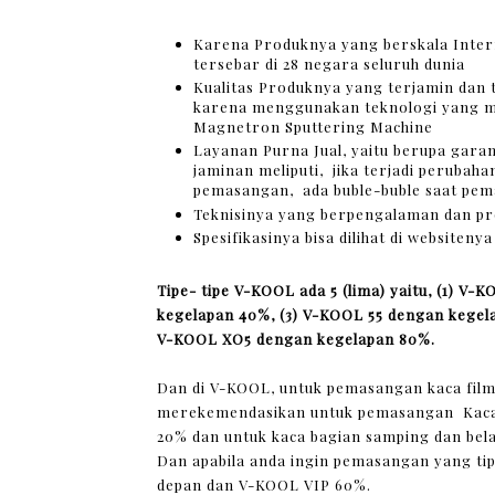
Karena Produknya yang berskala Intern
tersebar di 28 negara seluruh dunia
Kualitas Produknya yang terjamin dan t
karena menggunakan teknologi yang 
Magnetron Sputtering Machine
Layanan Purna Jual, yaitu berupa gara
jaminan meliputi, jika terjadi perubah
pemasangan, ada buble-buble saat pe
Teknisinya yang berpengalaman dan pr
Spesifikasinya bisa dilihat di websitenya
Tipe- tipe V-KOOL ada 5 (lima) yaitu, (1) 
kegelapan 40%, (3) V-KOOL 55 dengan kegel
V-KOOL XO5 dengan kegelapan 80%.
Dan di V-KOOL, untuk pemasangan kaca fi
merekemendasikan untuk pemasangan Kaca
20% dan untuk kaca bagian samping dan be
Dan apabila anda ingin pemasangan yang ti
depan dan V-KOOL VIP 60%.