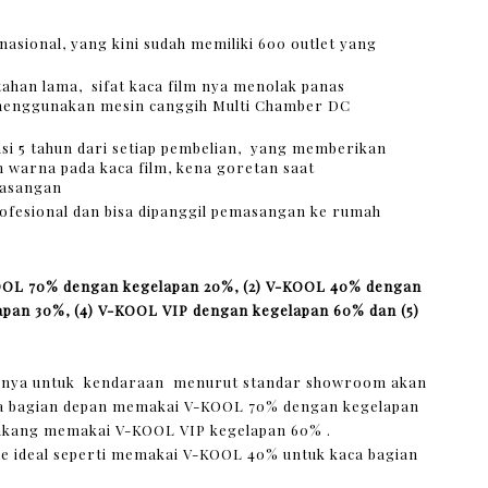
asional, yang kini sudah memiliki 600 outlet yang
ahan lama, sifat kaca film nya menolak panas
menggunakan mesin canggih Multi Chamber DC
nsi 5 tahun dari setiap pembelian, yang memberikan
an warna pada kaca film, kena goretan saat
masangan
ofesional dan bisa dipanggil pemasangan ke rumah
V-KOOL 70% dengan kegelapan 20%, (2) V-KOOL 40% dengan
apan 30%, (4) V-KOOL VIP dengan kegelapan 60% dan (5)
lmnya untuk kendaraan menurut standar showroom akan
 bagian depan memakai V-KOOL 70% dengan kegelapan
lakang memakai V-KOOL VIP kegelapan 60% .
pe ideal seperti memakai V-KOOL 40% untuk kaca bagian