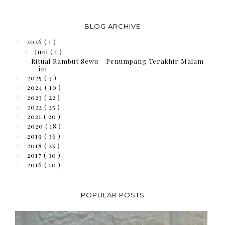
BLOG ARCHIVE
2026
( 1 )
▼
Juni
( 1 )
▼
Ritual Rambut Sewu - Penumpang Terakhir Malam
ini
2025
( 3 )
►
2024
( 10 )
►
2023
( 22 )
►
2022
( 25 )
►
2021
( 20 )
►
2020
( 18 )
►
2019
( 36 )
►
2018
( 25 )
►
2017
( 30 )
►
2016
( 10 )
►
POPULAR POSTS