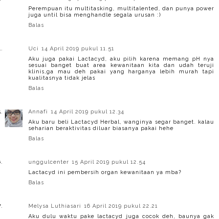
Perempuan itu multitasking, multitalented, dan punya power
juga until bisa menghandle segala urusan :)
Balas
Uci
14 April 2019 pukul 11.51
Aku juga pakai Lactacyd, aku pilih karena memang pH nya
sesuai banget buat area kewanitaan kita dan udah teruji
klinis,ga mau deh pakai yang harganya lebih murah tapi
kualitasnya tidak jelas
Balas
Annafi
14 April 2019 pukul 12.34
Aku baru beli Lactacyd Herbal, wanginya segar banget. kalau
seharian beraktivitas diluar biasanya pakai hehe
Balas
unggulcenter
15 April 2019 pukul 12.54
Lactacyd ini pembersih organ kewanitaan ya mba?
Balas
Melysa Luthiasari
16 April 2019 pukul 22.21
Aku dulu waktu pake lactacyd juga cocok deh, baunya gak