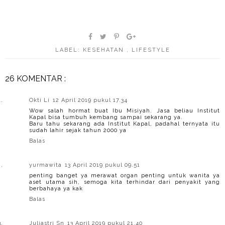
LABEL:
KESEHATAN
,
LIFESTYLE
26 KOMENTAR :
Okti Li
12 April 2019 pukul 17.34
Wow salah hormat buat Ibu Misiyah. Jasa beliau Institut
Kapal bisa tumbuh kembang sampai sekarang ya.
Baru tahu sekarang ada Institut Kapal, padahal ternyata itu
sudah lahir sejak tahun 2000 ya
Balas
yurmawita
13 April 2019 pukul 09.51
penting banget ya merawat organ penting untuk wanita ya
aset utama sih, semoga kita terhindar dari penyakit yang
berbahaya ya kak
Balas
Juliastri Sn
13 April 2019 pukul 21.40