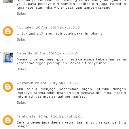
Sesama perempuan itu memang harus saling menguatkan
ya. Supaya percaya diri nambah kualitas diri juga. Perhatiin
juga kesehatan miss V biar pasangan tambah sayang.
Balas
Novitalevi
26 April 2019 pukul 18.10
Untuk gadis 17 tahun sdh boleh pakai ini blom y...
Balas
Nefertite
26 April 2019 pukul 18.39
Memang bener, perempuan mesti care jaga kebersihan sama
kesehatan organ perempuan. Makasih tipsnya mba
Balas
Unknown
26 April 2019 pukul 18.44
Aku selalu menjaga kebersihan organ intimku dengan
lActacyd karena bikin nyaman dan percaya diri mba..mkasih
informasinyaa mba sangat bermanfaat
Balas
Farahdjafar
26 April 2019 pukul 19.01
Emang bener jaga daerah kewanitaan miss v sangat penting
banget