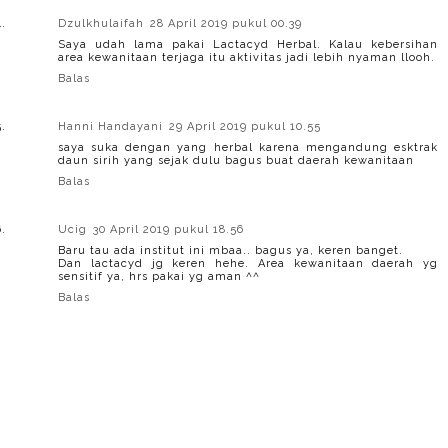
Dzulkhulaifah
28 April 2019 pukul 00.39
Saya udah lama pakai Lactacyd Herbal. Kalau kebersihan
area kewanitaan terjaga itu aktivitas jadi lebih nyaman llooh.
Balas
Hanni Handayani
29 April 2019 pukul 10.55
saya suka dengan yang herbal karena mengandung esktrak
daun sirih yang sejak dulu bagus buat daerah kewanitaan
Balas
Ucig
30 April 2019 pukul 18.56
Baru tau ada institut ini mbaa.. bagus ya, keren banget.
Dan lactacyd jg keren hehe. Area kewanitaan daerah yg
sensitif ya, hrs pakai yg aman ^^
Balas