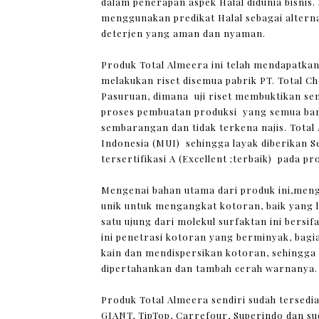
dalam penerapan aspek Halal didunia bisnis.
menggunakan predikat Halal sebagai alter
deterjen yang aman dan nyaman.
Produk Total Almeera ini telah mendapatkan 
melakukan riset disemua pabrik PT. Total C
Pasuruan, dimana uji riset membuktikan sem
proses pembuatan produksi yang semua bar
sembarangan dan tidak terkena najis. Total A
Indonesia (MUI) sehingga layak diberikan 
tersertifikasi A (Excellent ;terbaik) pada p
Mengenai bahan utama dari produk ini,men
unik untuk mengangkat kotoran, baik yang la
satu ujung dari molekul surfaktan ini bersif
ini penetrasi kotoran yang berminyak, bag
kain dan mendispersikan kotoran, sehingga 
dipertahankan dan tambah cerah warnanya.
Produk Total Almeera sendiri sudah tersedia
GIANT, TipTop, Carrefour, Superindo dan s