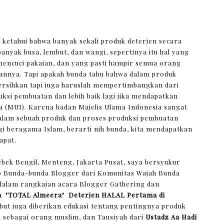
a ketahui bahwa banyak sekali produk deterjen secara
yak busa, lembut, dan wangi, sepertinya itu hal yang
mencuci pakaian, dan yang pasti hampir semua orang
annya. Tapi apakah bunda tahu bahwa dalam produk
rsihkan tapi juga haruslah mempertimbangkan dari
si pembuatan dan lebih baik lagi jika mendapatkan
sia (MUI). Karena badan Majelis Ulama Indonesia sangat
lam sebuah produk dan proses produksi pembuatan
i beragama Islam, berarti nih bunda, kita mendapatkan
apat.
bek Bengil, Menteng, Jakarta Pusat, saya bersyukur
 20 Bunda-bunda Blogger dari Komunitas Wajah Bunda
dalam rangkaian acara Blogger Gathering dan
ka "TOTAL Almeera"
Deterjen HALAL Pertama di
but juga diberikan edukasi tentang pentingnya produk
a sebagai orang muslim, dan Tausiyah dari
Ustadz Aa Hadi