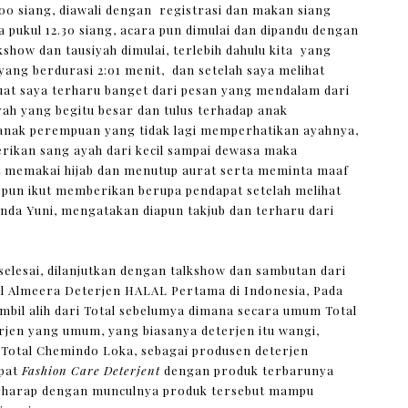
.00 siang, diawali dengan registrasi dan makan siang
a pukul 12.30 siang, acara pun dimulai dan dipandu dengan
show dan tausiyah dimulai, terlebih dahulu kita yang
yang berdurasi 2:01 menit, dan setelah saya melihat
uat saya terharu banget dari pesan yang mendalam dari
yah yang begitu besar dan tulus terhadap anak
anak perempuan yang tidak lagi memperhatikan ayahnya,
erikan sang ayah dari kecil sampai dewasa maka
t memakai hijab dan menutup aurat serta meminta maaf
 pun ikut memberikan berupa pendapat setelah melihat
unda Yuni, mengatakan diapun takjub dan terharu dari
selesai, dilanjutkan dengan talkshow dan sambutan dari
al Almeera Deterjen HALAL Pertama di Indonesia, Pada
bil alih dari Total sebelumya dimana secara umum Total
rjen yang umum, yang biasanya deterjen itu wangi,
. Total Chemindo Loka, sebagai produsen deterjen
pat
Fashion Care Deterjent
dengan produk terbarunya
erharap dengan munculnya produk tersebut mampu