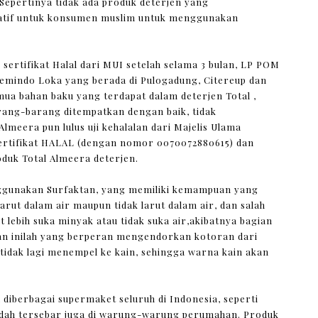
 Sepertinya tidak ada produk deterjen yang
natif untuk konsumen muslim untuk menggunakan
sertifikat Halal dari MUI setelah selama 3 bulan, LP POM
hemindo Loka yang berada di Pulogadung, Citereup dan
ua bahan baku yang terdapat dalam deterjen Total ,
ang-barang ditempatkan dengan baik, tidak
lmeera pun lulus uji kehalalan dari Majelis Ulama
Sertifikat HALAL (dengan nomor 0070072880615) dan
roduk Total Almeera deterjen.
ggunakan Surfaktan, yang memiliki kemampuan yang
rut dalam air maupun tidak larut dalam air, dan salah
at lebih suka minyak atau tidak suka air,akibatnya bagian
ian inilah yang berperan mengendorkan kotoran dari
tidak lagi menempel ke kain, sehingga warna kain akan
 diberbagai supermaket seluruh di Indonesia, seperti
udah tersebar juga di warung-warung perumahan. Produk