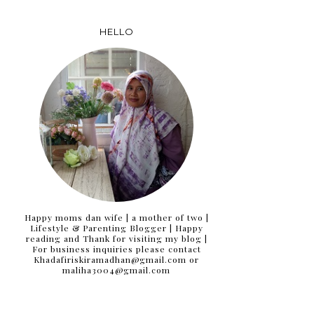
HELLO
Happy moms dan wife | a mother of two |
Lifestyle & Parenting Blogger | Happy
reading and Thank for visiting my blog |
For business inquiries please contact
Khadafiriskiramadhan@gmail.com or
maliha3004@gmail.com