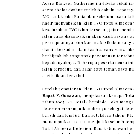
Acara Blogger Gathering ini dibuka pukul 11
serta sholat dzuhur terlebih dahulu. Tepatny
MC cantik mba Rania, dan sebelum acara talk
hadir menyaksikan iklan TVC Total Almeera 
keseluruhan TVC iklan tersebut, jujur memb
iklan yang disampaikan akan kasih sayang a
perempuannya, dan karena kesibukan sang 
diapun tersadar akan kasih sayang yang dib
berhijrah lah sang anak perempuan tersebu
kepada ayahnya. Beberapa peserta acara ini
iklan tersebut, dan salah satu teman saya B
cerita iklan tersebut.
Setelah pemutaran iklan TVC Total Almeera 
Bapak F. Gunawan
, menjelaskan kenapa Tot
tahun 2005 PT. Total Chemindo Loka mengam
deterjen menempatkan dirinya sebagai dete
bersih dan lembut. Dan setelah 10 tahun, PT
menempatkan TOTAL menjadi kesebuah tem
Total Almeera Deterjen. Bapak Gunawan b