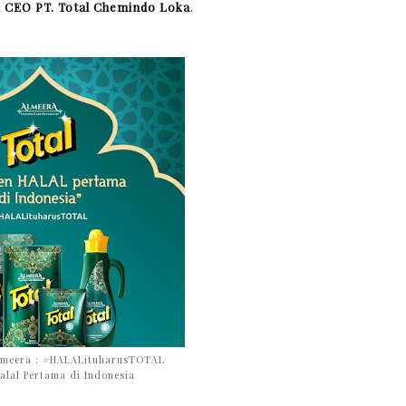
i CEO PT. Total Chemindo Loka
.
Almeera : #HALALituharusTOTAL
alal Pertama di Indonesia