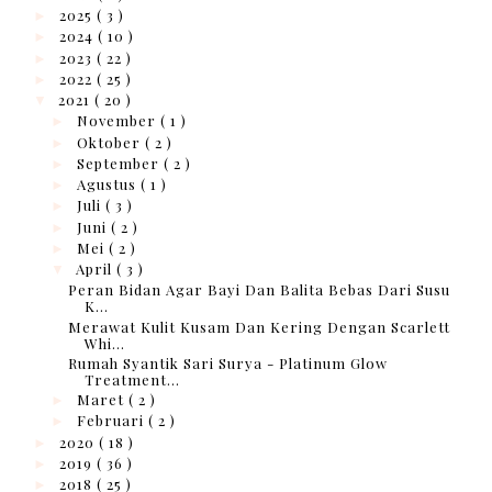
2025
( 3 )
►
2024
( 10 )
►
2023
( 22 )
►
2022
( 25 )
►
2021
( 20 )
▼
November
( 1 )
►
Oktober
( 2 )
►
September
( 2 )
►
Agustus
( 1 )
►
Juli
( 3 )
►
Juni
( 2 )
►
Mei
( 2 )
►
April
( 3 )
▼
Peran Bidan Agar Bayi Dan Balita Bebas Dari Susu
K...
Merawat Kulit Kusam Dan Kering Dengan Scarlett
Whi...
Rumah Syantik Sari Surya - Platinum Glow
Treatment...
Maret
( 2 )
►
Februari
( 2 )
►
2020
( 18 )
►
2019
( 36 )
►
2018
( 25 )
►