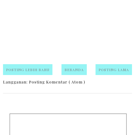
POSTING LEBIH BARU
BERANDA
POSTING LAMA
Langganan:
Posting Komentar ( Atom )