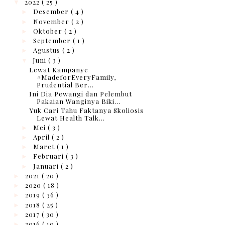
2022
( 25 )
▼
Desember
( 4 )
►
November
( 2 )
►
Oktober
( 2 )
►
September
( 1 )
►
Agustus
( 2 )
►
Juni
( 3 )
▼
Lewat Kampanye
#MadeforEveryFamily,
Prudential Ber...
Ini Dia Pewangi dan Pelembut
Pakaian Wanginya Biki...
Yuk Cari Tahu Faktanya Skoliosis
Lewat Health Talk...
Mei
( 3 )
►
April
( 2 )
►
Maret
( 1 )
►
Februari
( 3 )
►
Januari
( 2 )
►
2021
( 20 )
►
2020
( 18 )
►
2019
( 36 )
►
2018
( 25 )
►
2017
( 30 )
►
2016
( 10 )
►