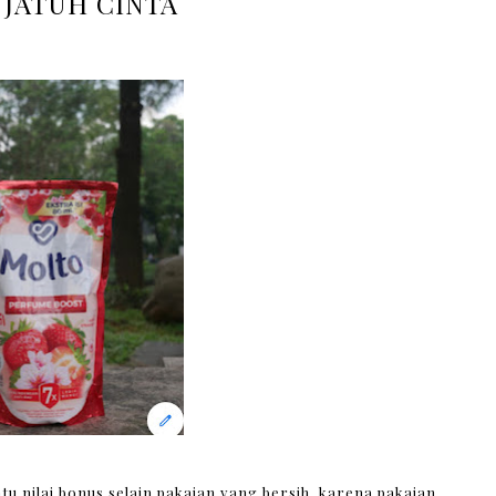
 JATUH CINTA
u nilai bonus selain pakaian yang bersih, karena pakaian