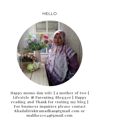
HELLO
Happy moms dan wife | a mother of two |
Lifestyle & Parenting Blogger | Happy
reading and Thank for visiting my blog |
For business inquiries please contact
Khadafiriskiramadhan@gmail.com or
maliha3004@gmail.com