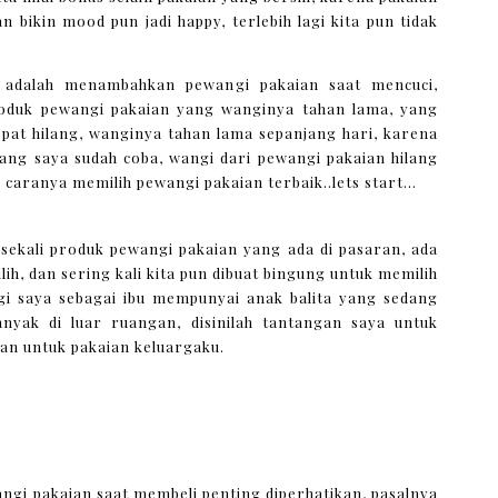
 bikin mood pun jadi happy, terlebih lagi kita pun tidak
 adalah menambahkan pewangi pakaian saat mencuci,
oduk pewangi pakaian yang wanginya tahan lama, yang
epat hilang, wanginya tahan lama sepanjang hari, karena
yang saya sudah coba, wangi dari pewangi pakaian hilang
 caranya memilih pewangi pakaian terbaik..lets start...
 sekali produk pewangi pakaian yang ada di pasaran, ada
ih, dan sering kali kita pun dibuat bingung untuk memilih
gi saya sebagai ibu mempunyai anak balita yang sedang
anyak di luar ruangan, disinilah tantangan saya untuk
kan untuk pakaian keluargaku.
i pakaian saat membeli penting diperhatikan, pasalnya