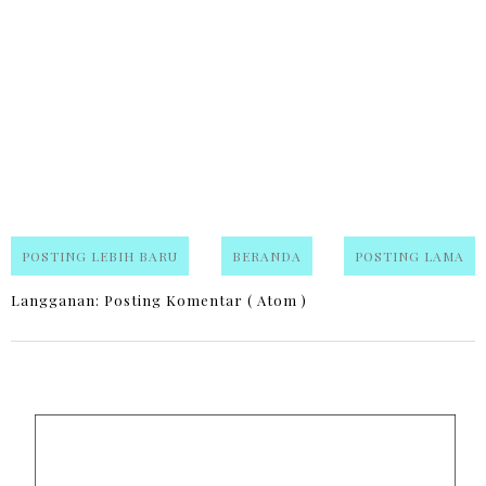
POSTING LEBIH BARU
BERANDA
POSTING LAMA
Langganan:
Posting Komentar ( Atom )