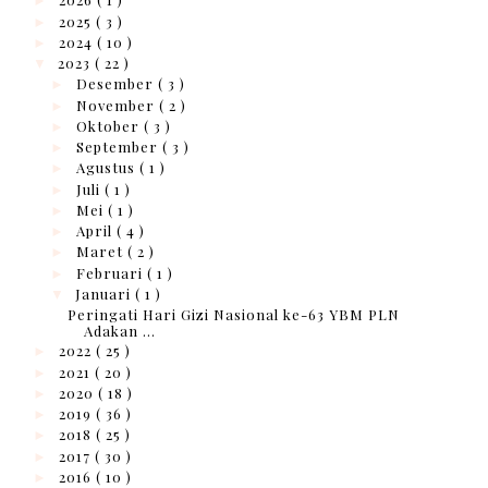
►
2025
( 3 )
►
2024
( 10 )
►
2023
( 22 )
▼
Desember
( 3 )
►
November
( 2 )
►
Oktober
( 3 )
►
September
( 3 )
►
Agustus
( 1 )
►
Juli
( 1 )
►
Mei
( 1 )
►
April
( 4 )
►
Maret
( 2 )
►
Februari
( 1 )
►
Januari
( 1 )
▼
Peringati Hari Gizi Nasional ke-63 YBM PLN
Adakan ...
2022
( 25 )
►
2021
( 20 )
►
2020
( 18 )
►
2019
( 36 )
►
2018
( 25 )
►
2017
( 30 )
►
2016
( 10 )
►